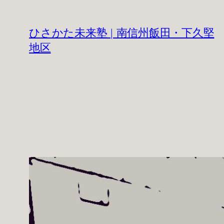
内
容
ひさかた未来塾 | 南信州飯田・下久堅
を
地区
ス
キ
ッ
プ