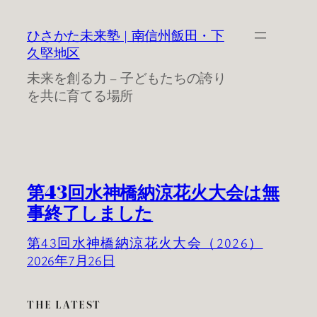
内
容
ひさかた未来塾 | 南信州飯田・下
を
久堅地区
ス
未来を創る力 – 子どもたちの誇り
キ
を共に育てる場所
ッ
プ
第43回水神橋納涼花火大会は無
事終了しました
第43回水神橋納涼花火大会（2026）
2026年7月26日
THE LATEST